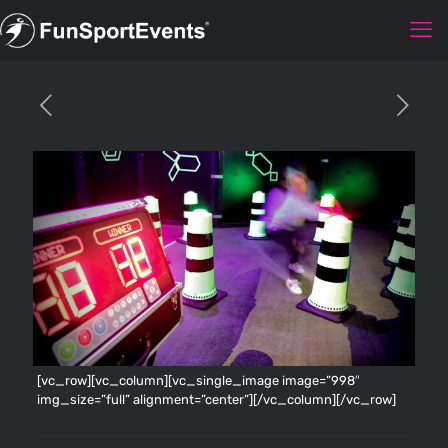
[vc_row][vc_column][vc_single_image image=”998″
img_size=”full” alignment=”center”][/vc_column][/vc_row]