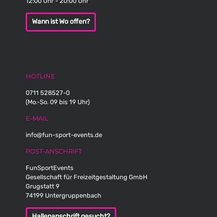
12:00 Uhr - 20:00 Uhr
Wann ist Wo offen?
HOTLINE
0711 528527-0
(Mo.-So. 09 bis 19 Uhr)
E-MAIL
info@fun-sport-events.de
POST-ANSCHRIFT
FunSportEvents
Gesellschaft für Freizeitgestaltung GmbH
Grugstatt 9
74199 Untergruppenbach
Hallenanschrift gesucht?