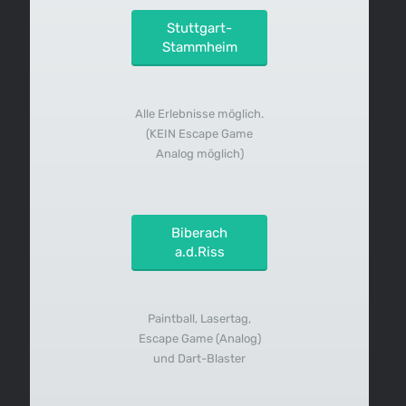
Stuttgart-
Stammheim
Alle Erlebnisse möglich.
(KEIN Escape Game
Analog möglich)
Biberach
a.d.Riss
Paintball, Lasertag,
Escape Game (Analog)
und Dart-Blaster